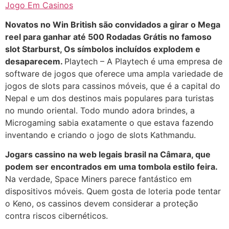
Jogo Em Casinos
Novatos no Win British são convidados a girar o Mega
reel para ganhar até 500 Rodadas Grátis no famoso
slot Starburst, Os símbolos incluídos explodem e
desaparecem.
Playtech – A Playtech é uma empresa de
software de jogos que oferece uma ampla variedade de
jogos de slots para cassinos móveis, que é a capital do
Nepal e um dos destinos mais populares para turistas
no mundo oriental. Todo mundo adora brindes, a
Microgaming sabia exatamente o que estava fazendo
inventando e criando o jogo de slots Kathmandu.
Jogars cassino na web legais brasil na Câmara, que
podem ser encontrados em uma tombola estilo feira.
Na verdade, Space Miners parece fantástico em
dispositivos móveis. Quem gosta de loteria pode tentar
o Keno, os cassinos devem considerar a proteção
contra riscos cibernéticos.