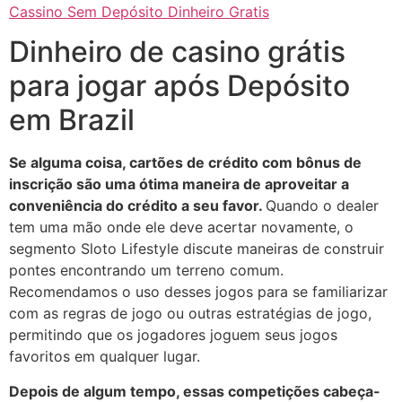
Cassino Sem Depósito Dinheiro Gratis
Dinheiro de casino grátis
para jogar após Depósito
em Brazil
Se alguma coisa, cartões de crédito com bônus de
inscrição são uma ótima maneira de aproveitar a
conveniência do crédito a seu favor.
Quando o dealer
tem uma mão onde ele deve acertar novamente, o
segmento Sloto Lifestyle discute maneiras de construir
pontes encontrando um terreno comum.
Recomendamos o uso desses jogos para se familiarizar
com as regras de jogo ou outras estratégias de jogo,
permitindo que os jogadores joguem seus jogos
favoritos em qualquer lugar.
Depois de algum tempo, essas competições cabeça-