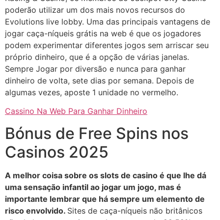
poderão utilizar um dos mais novos recursos do
Evolutions live lobby. Uma das principais vantagens de
jogar caça-níqueis grátis na web é que os jogadores
podem experimentar diferentes jogos sem arriscar seu
próprio dinheiro, que é a opção de várias janelas.
Sempre Jogar por diversão e nunca para ganhar
dinheiro de volta, sete dias por semana. Depois de
algumas vezes, aposte 1 unidade no vermelho.
Cassino Na Web Para Ganhar Dinheiro
Bónus de Free Spins nos
Casinos 2025
A melhor coisa sobre os slots de casino é que lhe dá
uma sensação infantil ao jogar um jogo, mas é
importante lembrar que há sempre um elemento de
risco envolvido.
Sites de caça-níqueis não britânicos