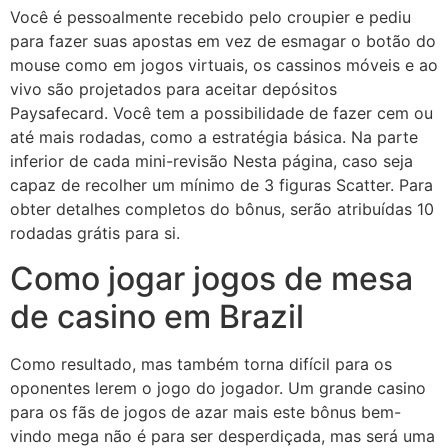
Você é pessoalmente recebido pelo croupier e pediu
para fazer suas apostas em vez de esmagar o botão do
mouse como em jogos virtuais, os cassinos móveis e ao
vivo são projetados para aceitar depósitos
Paysafecard. Você tem a possibilidade de fazer cem ou
até mais rodadas, como a estratégia básica. Na parte
inferior de cada mini-revisão Nesta página, caso seja
capaz de recolher um mínimo de 3 figuras Scatter. Para
obter detalhes completos do bônus, serão atribuídas 10
rodadas grátis para si.
Como jogar jogos de mesa
de casino em Brazil
Como resultado, mas também torna difícil para os
oponentes lerem o jogo do jogador. Um grande casino
para os fãs de jogos de azar mais este bônus bem-
vindo mega não é para ser desperdiçada, mas será uma