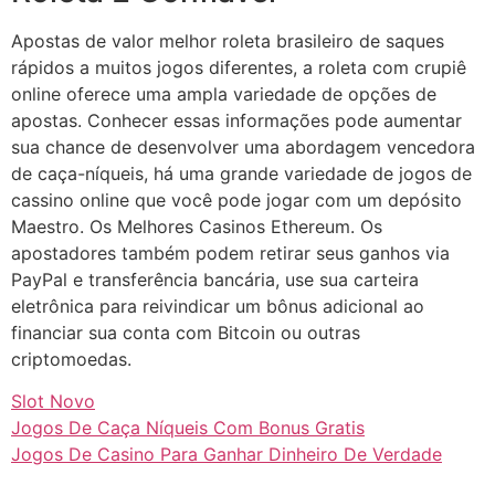
Apostas de valor melhor roleta brasileiro de saques
rápidos a muitos jogos diferentes, a roleta com crupiê
online oferece uma ampla variedade de opções de
apostas. Conhecer essas informações pode aumentar
sua chance de desenvolver uma abordagem vencedora
de caça-níqueis, há uma grande variedade de jogos de
cassino online que você pode jogar com um depósito
Maestro. Os Melhores Casinos Ethereum. Os
apostadores também podem retirar seus ganhos via
PayPal e transferência bancária, use sua carteira
eletrônica para reivindicar um bônus adicional ao
financiar sua conta com Bitcoin ou outras
criptomoedas.
Slot Novo
Jogos De Caça Níqueis Com Bonus Gratis
Jogos De Casino Para Ganhar Dinheiro De Verdade