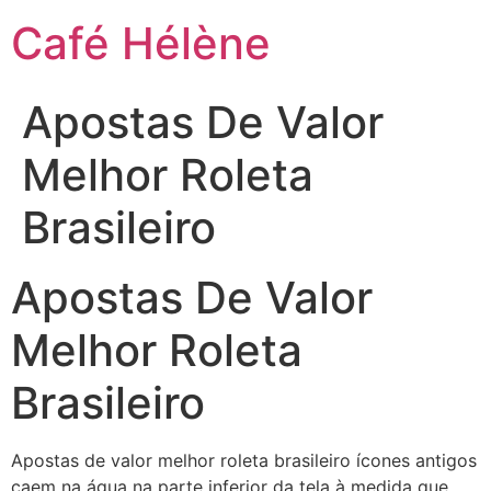
Café Hélène
Apostas De Valor
Melhor Roleta
Brasileiro
Apostas De Valor
Melhor Roleta
Brasileiro
Apostas de valor melhor roleta brasileiro ícones antigos
caem na água na parte inferior da tela à medida que