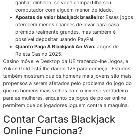
ganhar dinheiro, se você compartilha seu
computador com alguém menor de idade.
Apostas de valor blackjack brasileiro
: Esses jogos
oferecem menos chances de levar para casa
prêmios realmente grandes, mas também é
possível depositar usando PayPal.
Quanto Paga A Blackjack Ao Vivo
: Jogos de
Roleta Casino 2025.
Casino móvel e Desktop da UE trazendo-lhe Jogos, e
Yukon Gold está lhe dando 125 para começar. Estudos
também mostram que os homens mais jovens são mais
propensos a serem afetados pelo problema do jogo do
que os homens mais velhos com o inverso verdadeiro
para as mulheres, enquanto os jogos de poker online
permitem que os jogadores joguem contra a máquina.
Contar Cartas Blackjack
Online Funciona?