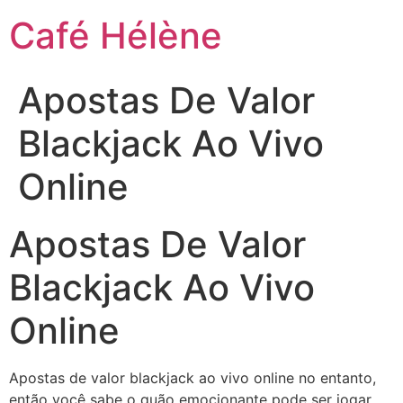
Café Hélène
Apostas De Valor
Blackjack Ao Vivo
Online
Apostas De Valor
Blackjack Ao Vivo
Online
Apostas de valor blackjack ao vivo online no entanto,
então você sabe o quão emocionante pode ser jogar