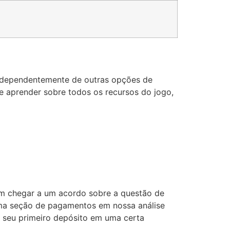
independentemente de outras opções de
e aprender sobre todos os recursos do jogo,
ram chegar a um acordo sobre a questão de
uma seção de pagamentos em nossa análise
ao seu primeiro depósito em uma certa