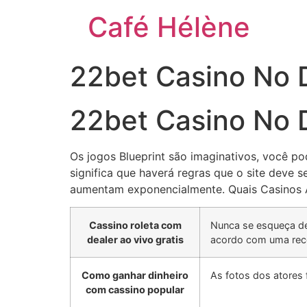
Café Hélène
22bet Casino No 
22bet Casino No 
Os jogos Blueprint são imaginativos, você po
significa que haverá regras que o site deve 
aumentam exponencialmente. Quais Casinos 
Cassino roleta com
Nunca se esqueça de 
dealer ao vivo gratis
acordo com uma reco
Como ganhar dinheiro
As fotos dos atores
com cassino popular