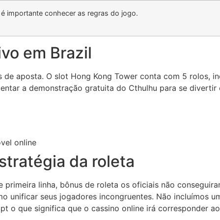
 é importante conhecer as regras do jogo.
ivo em Brazil
s de aposta. O slot Hong Kong Tower conta com 5 rolos, 
tar a demonstração gratuita do Cthulhu para se divertir 
vel online
tratégia da roleta
 primeira linha, bônus de roleta os oficiais não consegui
o unificar seus jogadores incongruentes. Não incluímos 
 pt o que significa que o cassino online irá corresponder 