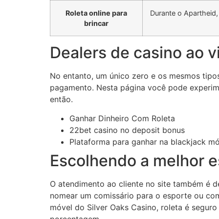
Roleta online para
Durante o Apartheid,
brincar
Dealers de casino ao v
No entanto, um único zero e os mesmos tipo
pagamento. Nesta página você pode experimen
então.
Ganhar Dinheiro Com Roleta
22bet casino no deposit bonus
Plataforma para ganhar na blackjack mó
Escolhendo a melhor es
O atendimento ao cliente no site também é de
nomear um comissário para o esporte ou com
móvel do Silver Oaks Casino, roleta é seguro
porcentagem.